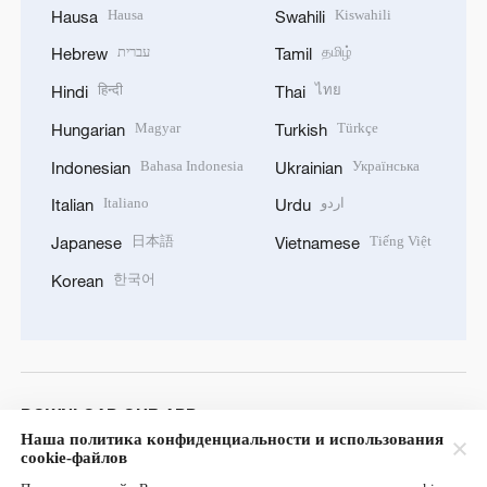
Hausa
Kiswahili
Hausa
Swahili
עברית
தமிழ்
Hebrew
Tamil
हिन्दी
ไทย
Hindi
Thai
Magyar
Türkçe
Hungarian
Turkish
Bahasa Indonesia
Українська
Indonesian
Ukrainian
Italiano
اردو
Italian
Urdu
日本語
Tiếng Việt
Japanese
Vietnamese
한국어
Korean
DOWNLOAD OUR APP
Наша политика конфиденциальности и использования
cookie-файлов