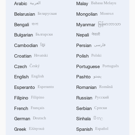
العربية
Bahasa Melayu
Arabic
Malay
Беларуская
Монгол
Belarusian
Mongolian
বাংলা
မြန်မာဘာသာ
Bengali
Myanmar
Български
नेपाली
Bulgarian
Nepali
ខ្មែរ
فارسی
Cambodian
Persian
Hrvatski
Polski
Croatian
Polish
Český
Português
Czech
Portuguese
English
پښتو
English
Pashto
Esperanto
Română
Esperanto
Romanian
Filipino
Русский
Filipino
Russian
Français
Српски
French
Serbian
Deutsch
සිංහල
German
Sinhala
Ελληνικά
Español
Greek
Spanish