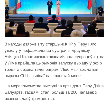
З нагоды дзяржвізіту старшыні КНР у Перу і яго
ўдзелу ў нефармальнай сустрэчы кіраўнікоў
Азіяцка-Ціхаакіянскага эканамічнага супрацоўніцтва
ў Ліме прайшла цырымонія запуску выхаду ў эфір
трэцяга сезона тэлепраграм "Любімыя крылатыя
выразы Сі Цзіньпіна" на іспанскай мове.
На мерапрыемстве выступіла прэзідэнт Перу Дзіна
Балуартэ, гасцямі сталі больш за 200 чалавек з
розных слаёў грамадства.