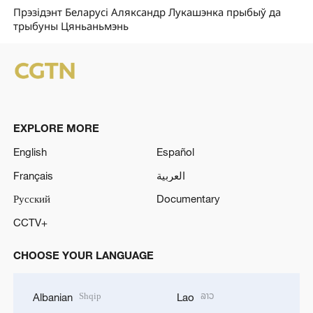
Прэзідэнт Беларусі Аляксандр Лукашэнка прыбыў да
трыбуны Цяньаньмэнь
EXPLORE MORE
English
Español
Français
العربية
Русский
Documentary
CCTV+
CHOOSE YOUR LANGUAGE
Shqip
ລາວ
Albanian
Lao