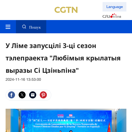
Language
Пошук
​У Ліме запусцілі 3-ці сезон
тэлепраекта "Любімыя крылатыя
выразы Сі Цзіньпіна"
2024-11-16 13:53:00