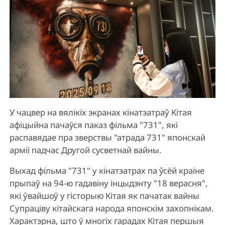
У чацвер на вялікіх экранах кінатэатраў Кітая
афіцыйна пачаўся паказ фільма "731", які
распавядае пра зверствы "атрада 731" японскай
арміі падчас Другой сусветнай вайны.
Выхад фільма "731" у кінатэатрах па ўсёй краіне
прыпаў на 94-ю гадавіну інцыдэнту "18 верасня",
які ўвайшоў у гісторыю Кітая як пачатак вайны
Супраціву кітайскага народа японскім захопнікам.
Характэрна, што ў многіх гарадах Кітая першыя