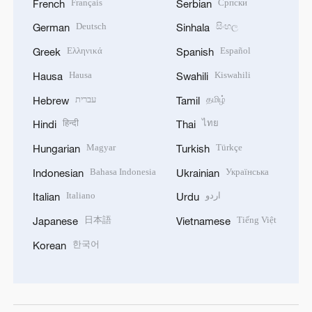
Français
Српски
French
Serbian
Deutsch
සිංහල
German
Sinhala
Ελληνικά
Español
Greek
Spanish
Hausa
Kiswahili
Hausa
Swahili
עברית
தமிழ்
Hebrew
Tamil
हिन्दी
ไทย
Hindi
Thai
Magyar
Türkçe
Hungarian
Turkish
Bahasa Indonesia
Українська
Indonesian
Ukrainian
Italiano
اردو
Italian
Urdu
日本語
Tiếng Việt
Japanese
Vietnamese
한국어
Korean