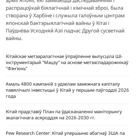
арміі Японіі, які займаецца даследаваннямі і
распрацоўкай біялагічнай і хімічнай зброі, была
створана ў Харбіне і служыла галоўным цэнтрам
японскай бактэрыялагічнай вайны ў Кітаі і
Паўднёва-Усходняй Азіі падчас Другой сусветнай
вайны.
Кітайскае метэаралагічнае ўпраўленне выпусціла ШІ-
інструментарый "Мацзу" на аснове метэаспадарожнікаў
"Фэн'юнь"
Амаль 4800 кампаній з удзелам замежнага капіталу
павялічылі інвестыцыі ў Кітай у першым паўгоддзі 2026
года
Кітай прадставіў План па ўдасканаленні маніторынгу
экалагічнага асяроддзя на 2026-2030 гг.
Pew Research Center: Кітай упершыню абагнаў ЗША па