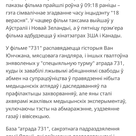
паказы фільма прайшлі роўна ў 09:18 раніцы –
гэта сімвалічнае згадванне часу інцыдэнту "18
верасня". У чацвер фільм таксама выйшаў у
Аўстраліі і Новай Зеландыі, а ў пятніцу прэм'ера
фільма адбудзецца ў кінатэатрах ЗША і Канады.
У фільме "731" распавядаецца гісторыя Ван
Юнчжана, мясцовага гандляра, і іншых гвалтоўна
зняволеных у "спецыяльную турму" атрада 731,
куды іх завабілі лжывымі абяцаннямі свабоды ў
абмен на супрацоўніцтва ў правядзенні нібыта
медыцынскіх аглядаў і даследаванняў па
прафілактыцы захворванняў, але яны сталі
ахвярамі жахлівых медыцынскіх эксперыментаў,
уключаючы тэсты на абмаражэнне, уздзеянне
газаў і вівісекцыю.
База "атрада 731", сакрэтнага падраздзялення