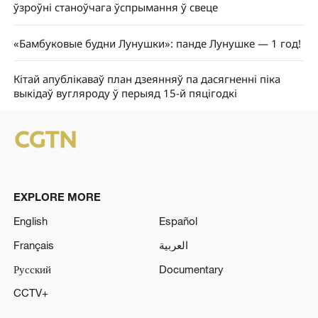
ўзроўні станоўчага ўспрымання ў свеце
«Бамбуковые будни Лунушки»: панде Лунушке — 1 год!
Кітай апублікаваў план дзеянняў па дасягненні піка
выкідаў вугляроду ў перыяд 15-й пяцігодкі
EXPLORE MORE
English
Español
Français
العربية
Русский
Documentary
CCTV+