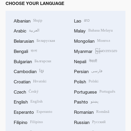
CHOOSE YOUR LANGUAGE
Shqip
ລາວ
Albanian
Lao
العربية
Bahasa Melayu
Arabic
Malay
Беларуская
Монгол
Belarusian
Mongolian
বাংলা
မြန်မာဘာသာ
Bengali
Myanmar
Български
नेपाली
Bulgarian
Nepali
ខ្មែរ
فارسی
Cambodian
Persian
Hrvatski
Polski
Croatian
Polish
Český
Português
Czech
Portuguese
English
پښتو
English
Pashto
Esperanto
Română
Esperanto
Romanian
Filipino
Русский
Filipino
Russian