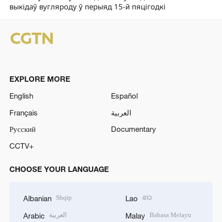
выкідаў вугляроду ў перыяд 15-й пяцігодкі
EXPLORE MORE
English
Español
Français
العربية
Русский
Documentary
CCTV+
CHOOSE YOUR LANGUAGE
Shqip
ລາວ
Albanian
Lao
العربية
Bahasa Melayu
Arabic
Malay