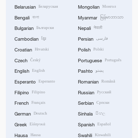
Беларуская
Монгол
Belarusian
Mongolian
বাংলা
မြန်မာဘာသာ
Bengali
Myanmar
Български
नेपाली
Bulgarian
Nepali
ខ្មែរ
فارسی
Cambodian
Persian
Hrvatski
Polski
Croatian
Polish
Český
Português
Czech
Portuguese
English
پښتو
English
Pashto
Esperanto
Română
Esperanto
Romanian
Filipino
Русский
Filipino
Russian
Français
Српски
French
Serbian
Deutsch
සිංහල
German
Sinhala
Ελληνικά
Español
Greek
Spanish
Hausa
Kiswahili
Hausa
Swahili