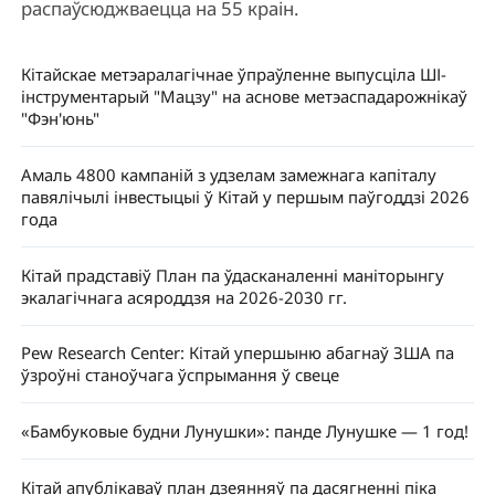
распаўсюджваецца на 55 краін.
Кітайскае метэаралагічнае ўпраўленне выпусціла ШІ-
інструментарый "Мацзу" на аснове метэаспадарожнікаў
"Фэн'юнь"
Амаль 4800 кампаній з удзелам замежнага капіталу
павялічылі інвестыцыі ў Кітай у першым паўгоддзі 2026
года
Кітай прадставіў План па ўдасканаленні маніторынгу
экалагічнага асяроддзя на 2026-2030 гг.
Pew Research Center: Кітай упершыню абагнаў ЗША па
ўзроўні станоўчага ўспрымання ў свеце
«Бамбуковые будни Лунушки»: панде Лунушке — 1 год!
Кітай апублікаваў план дзеянняў па дасягненні піка