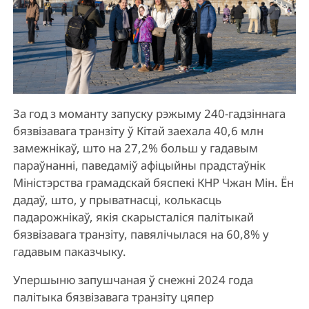
За год з моманту запуску рэжыму 240-гадзіннага
бязвізавага транзіту ў Кітай заехала 40,6 млн
замежнікаў, што на 27,2% больш у гадавым
параўнанні, паведаміў афіцыйны прадстаўнік
Міністэрства грамадскай бяспекі КНР Чжан Мін. Ён
дадаў, што, у прыватнасці, колькасць
падарожнікаў, якія скарысталіся палітыкай
бязвізавага транзіту, павялічылася на 60,8% у
гадавым паказчыку.
Упершыню запушчаная ў снежні 2024 года
палітыка бязвізавага транзіту цяпер