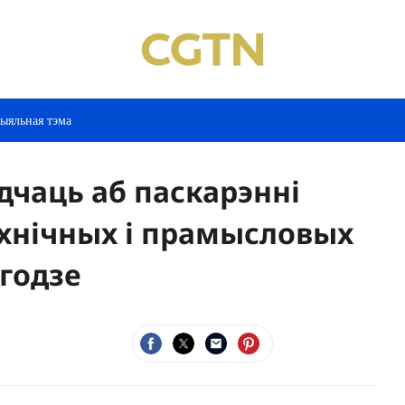
ыяльная тэма
дчаць аб паскарэнні
эхнічных і прамысловых
 годзе