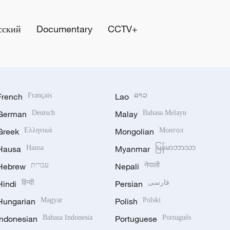
сский
Documentary
CCTV+
French
Français
Lao
ລາວ
German
Deutsch
Malay
Bahasa Melayu
Greek
Ελληνικά
Mongolian
Монгол
Hausa
Hausa
Myanmar
မြန်မာဘာသာ
Hebrew
עברית
Nepali
नेपाली
Hindi
हिन्दी
Persian
فارسی
Hungarian
Magyar
Polish
Polski
Indonesian
Bahasa Indonesia
Portuguese
Português