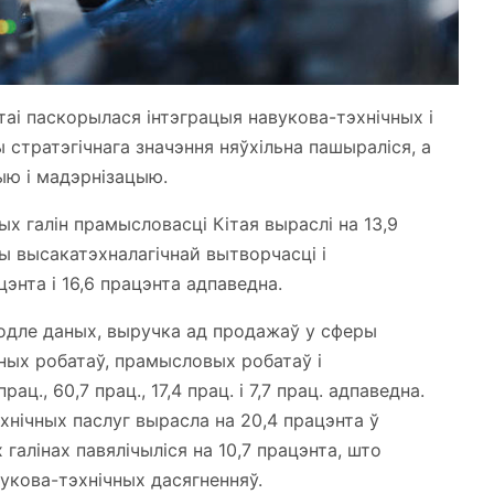
ітаі паскорылася інтэграцыя навукова-тэхнічных і
стратэгічнага значэння няўхільна пашыраліся, а
ю і мадэрнізацыю.
х галін прамысловасці Кітая выраслі на 13,9
ы высакатэхналагічнай вытворчасці і
цэнта і 16,6 працэнта адпаведна.
водле даных, выручка ад продажаў у сферы
сных робатаў, прамысловых робатаў і
ц., 60,7 прац., 17,4 прац. і 7,7 прац. адпаведна.
хнічных паслуг вырасла на 20,4 працэнта ў
галінах павялічыліся на 10,7 працэнта, што
кова-тэхнічных дасягненняў.