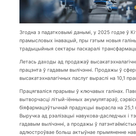
Згодна з падатковымі данымі, у 2025 годзе ў К
прамысловых інавацый, пры гэтым новыя галіны 
традыцыйныя сектары паскаралі трансфармацы
Летась даходы ад продажаў высакатэхналагічны
працэнта ў гадавым вылічэнні. Продажы ў сфер
высакатэхналагічных паслуг выраслі на 10,1 пра
Працягваліся прарывы ў ключавых галінах. Па
вытворчасці літый-іённых акумулятараў, сэрві
біяфармацэўтычнай прадукцыі вырасла на 25,1 пра
Выручка ад рэалізацыі навукова-даследчых і тэ
гадавым вылічэнні, а продажы ў патэнтаёмістых 
адлюстроўвае больш актыўнае прымяненне наву