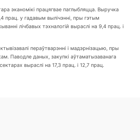
ктара эканомікі працягвае паглыбляцца. Выручка
,4 прац. у гадавым вылічэнні, пры гэтым
ыванні лічбавых тэхналогій выраслі на 9,4 прац. і
тывізавалі пераўтварэнні і мадэрнізацыю, пры
м. Паводле даных, закупкі аўтаматызаванага
ктарах выраслі на 17,3 прац. і 12,7 прац.