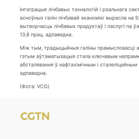
Інтэграцыя лічбавых тэхналогій і рэальнага се
асноўных галін лічбавай эканомікі вырасла на 9
вытворчасць лічбавых прадуктаў і паслугі па ўж
13,8 прац. адпаведна.
Між тым, традыцыйныя галіны прамысловасці ак
гэтым аўтаматызацыя стала ключавым напрамка
абсталявання ў нафтахімічным і сталеліцейным се
адпаведна.
(Фота: VCG)