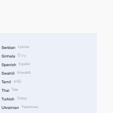
Serbian
Српски
Sinhala
සිංහල
Spanish
Español
Swahili
Kiswahili
Tamil
தமிழ்
Thai
ไทย
Turkish
Türkçe
Ukrainian
Українська