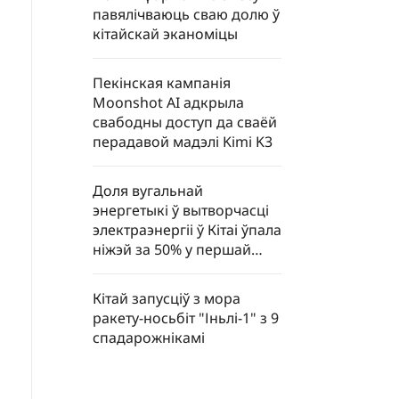
павялічваюць сваю долю ў
кітайскай эканоміцы
Пекінская кампанія
Moonshot AI адкрыла
свабодны доступ да сваёй
перадавой мадэлі Kimi K3
Доля вугальнай
энергетыкі ў вытворчасці
электраэнергіі ў Кітаі ўпала
ніжэй за 50% у першай
палове 2026 года
Кітай запусціў з мора
ракету-носьбіт "Іньлі-1" з 9
спадарожнікамі