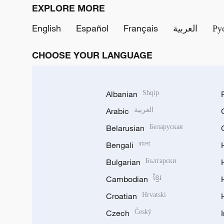
EXPLORE MORE
English
Español
Français
العربية
Ру
CHOOSE YOUR LANGUAGE
Albanian
Shqip
Arabic
العربية
Belarusian
Беларуская
Bengali
বাংলা
Bulgarian
Български
Cambodian
ខ្មែរ
Croatian
Hrvatski
Czech
Český