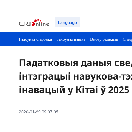
Language
Галоўная старонка
Галоўная навіна
Выбар рэдакцыі
Спец
Падатковыя даныя све
інтэграцыі навукова-т
інавацый у Кітаі ў 2025
2026-01-29 02:07:05