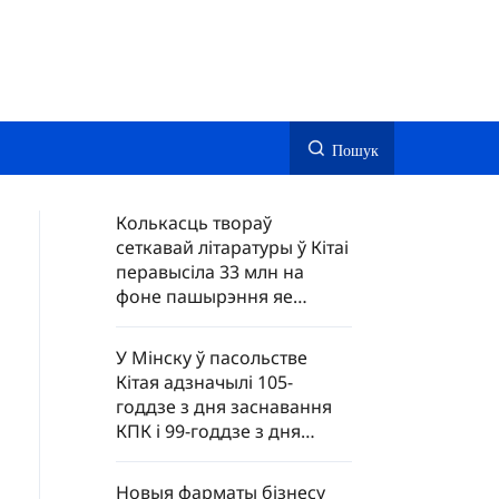
Пошук
Колькасць твораў
сеткавай літаратуры ў Кітаі
перавысіла 33 млн на
фоне пашырэння яе
глабальнага ахопу
У Мінску ў пасольстве
Кітая адзначылі 105-
годдзе з дня заснавання
КПК і 99-годдзе з дня
ўтварэння НВАК
Новыя фарматы бізнесу