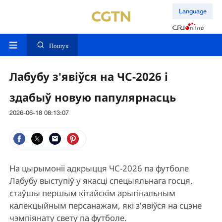
Language
Пошук
Лабубу з'явіўся на ЧС-2026 і
здабыў новую папулярнасць
2026-06-18 08:13:07
На цырымоніі адкрыцця ЧС-2026 па футболе
Лабубу выступіў у якасці спецыяльнага госця,
стаўшы першым кітайскім арыгінальным
калекцыйным персанажам, які з'явіўся на сцэне
чэмпіянату свету па футболе.