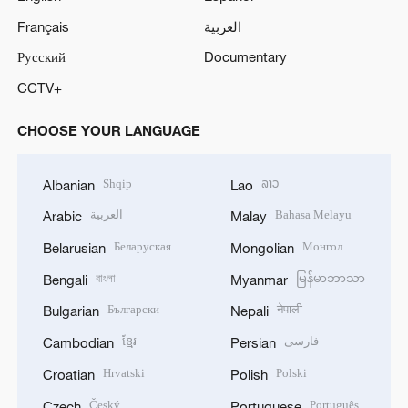
Français
العربية
Русский
Documentary
CCTV+
CHOOSE YOUR LANGUAGE
Shqip
ລາວ
Albanian
Lao
العربية
Bahasa Melayu
Arabic
Malay
Беларуская
Монгол
Belarusian
Mongolian
বাংলা
မြန်မာဘာသာ
Bengali
Myanmar
Български
नेपाली
Bulgarian
Nepali
ខ្មែរ
فارسی
Cambodian
Persian
Hrvatski
Polski
Croatian
Polish
Český
Português
Czech
Portuguese