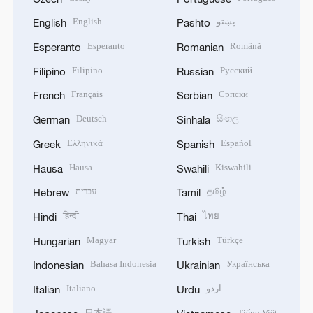
English
پښتو
English
Pashto
Esperanto
Română
Esperanto
Romanian
Filipino
Русский
Filipino
Russian
Français
Српски
French
Serbian
Deutsch
සිංහල
German
Sinhala
Ελληνικά
Español
Greek
Spanish
Hausa
Kiswahili
Hausa
Swahili
עברית
தமிழ்
Hebrew
Tamil
हिन्दी
ไทย
Hindi
Thai
Magyar
Türkçe
Hungarian
Turkish
Bahasa Indonesia
Українська
Indonesian
Ukrainian
Italiano
اردو
Italian
Urdu
日本語
Tiếng Việt