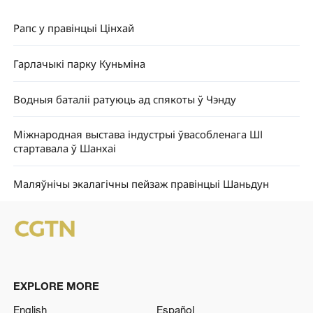
Рапс у правінцыі Цінхай
Гарлачыкі парку Куньміна
Водныя баталіі ратуюць ад спякоты ў Чэнду
Міжнародная выстава індустрыі ўвасобленага ШІ
стартавала ў Шанхаі
Маляўнічы экалагічны пейзаж правінцыі Шаньдун
EXPLORE MORE
English
Español